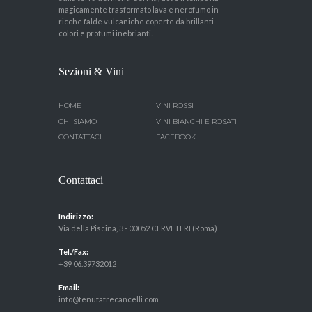
magicamente trasformato lava e nerofumo in
ricche falde vulcaniche coperte da brillanti
colori e profumi inebrianti.
Sezioni & Vini
HOME
VINI ROSSI
CHI SIAMO
VINI BIANCHI E ROSATI
CONTATTACI
FACEBOOK
Contattaci
Indirizzo:
Via della Piscina, 3 - 00052 CERVETERI (Roma)
Tel./Fax:
+39 06.39732012
Email:
info@tenutatrecancelli.com