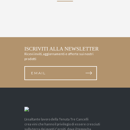
ISCRIVITI ALLA NEWSLETTER
Ricevi inviti, aggiornamenti e offerte sui nostri
prodotti
L’esaltante lavoro della Tenuta Tre Cancelli
crea vini che hanno il privilegio di essere cresciuti
sulla terra dei monti Cerniti, dove il tempo ha