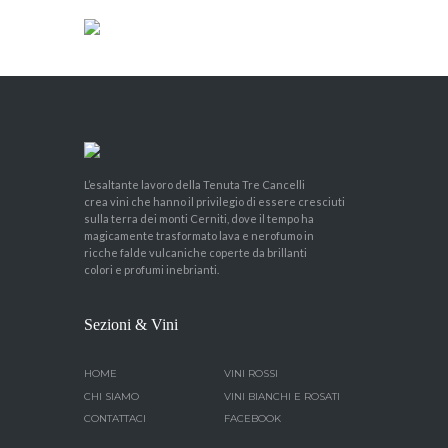
L’esaltante lavoro della Tenuta Tre Cancelli
crea vini che hanno il privilegio di essere cresciuti
sulla terra dei monti Cerniti, dove il tempo ha
magicamente trasformato lava e nerofumo in
ricche falde vulcaniche coperte da brillanti
colori e profumi inebrianti.
Sezioni & Vini
HOME
VINI ROSSI
CHI SIAMO
VINI BIANCHI E ROSATI
CONTATTACI
FACEBOOK