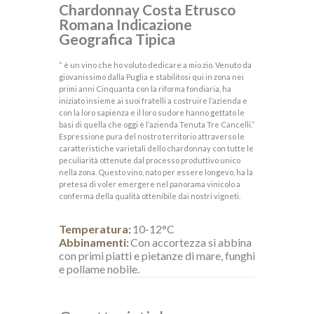
Chardonnay Costa Etrusco
Romana Indicazione
Geografica Tipica
“ è un vino che ho voluto dedicare a mio zio. Venuto da
giovanissimo dalla Puglia e stabilitosi qui in zona nei
primi anni Cinquanta con la riforma fondiaria, ha
iniziato insieme ai suoi fratelli a costruire l’azienda e
con la loro sapienza e il loro sudore hanno gettato le
basi di quella che oggi è l’azienda Tenuta Tre Cancelli.”
Espressione pura del nostro territorio attraverso le
caratteristiche varietali dello chardonnay con tutte le
peculiarità ottenute dal processo produttivo unico
nella zona. Questo vino, nato per essere longevo, ha la
pretesa di voler emergere nel panorama vinicolo a
conferma della qualità ottenibile dai nostri vigneti.
Temperatura:
10-12°C
Abbinamenti:
Con accortezza si abbina
con primi piatti e pietanze di mare, funghi
e pollame nobile.