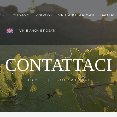
OME
CHI SIAMO
VINI ROSSI
VINI BIANCHI & ROSATI
GALLERY
VINI BIANCHI E ROSATI
CONTATTACI
HOME
CONTATTACI