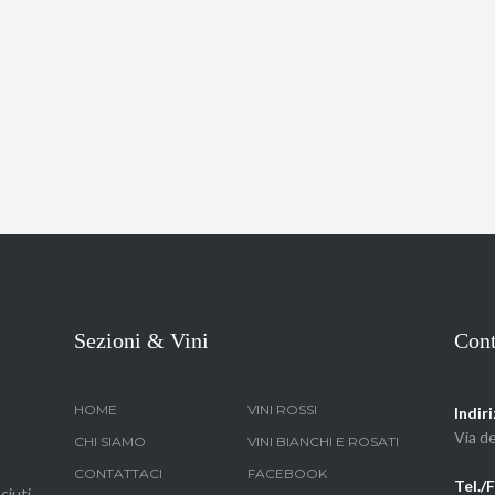
Sezioni & Vini
Cont
HOME
VINI ROSSI
Indiri
Via d
CHI SIAMO
VINI BIANCHI E ROSATI
CONTATTACI
FACEBOOK
Tel./
ciuti